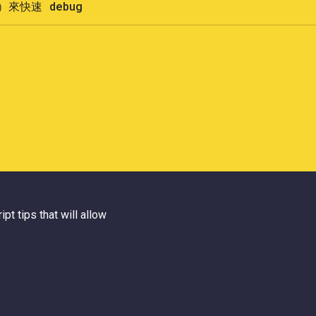
）來快速 debug
pt tips that will allow