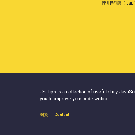
使用監聽（tap
JS Tips is a collection of useful daily JavaScri
you to improve your code writing
關於
Contact