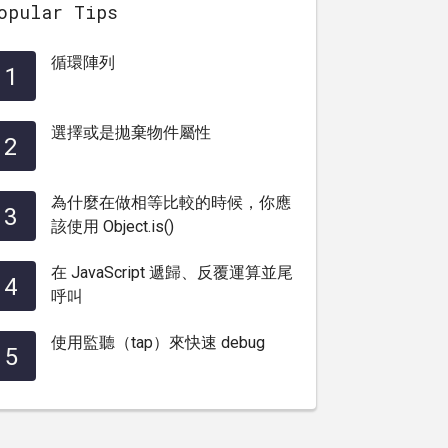
opular Tips
循環陣列
1
選擇或是拋棄物件屬性
2
為什麼在做相等比較的時候，你應
3
該使用 Object.is()
在 JavaScript 遞歸、反覆運算並尾
4
呼叫
使用監聽（tap）來快速 debug
5